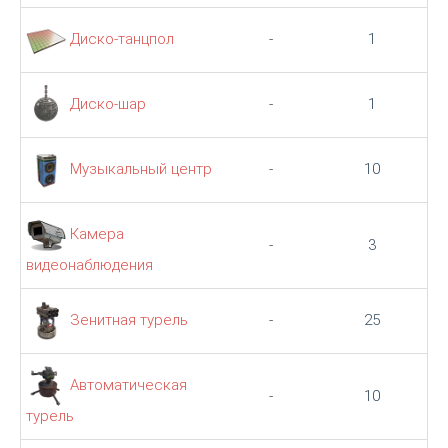
Диско-танцпол
-
1
Диско-шар
-
1
Музыкальный центр
-
10
Камера
-
3
видеонаблюдения
Зенитная турель
-
25
Автоматическая
-
10
турель