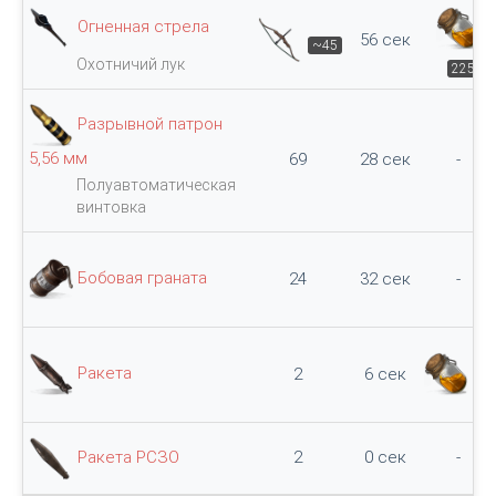
Огненная стрела
56 сек
~45
Охотничий лук
225
Разрывной патрон
5,56 мм
69
28 сек
-
Полуавтоматическая
винтовка
Бобовая граната
24
32 сек
-
Ракета
2
6 сек
60
Ракета РСЗО
2
0 сек
-