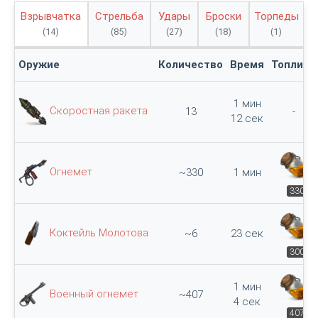
Взрывчатка
Стрельба
Удары
Броски
Торпеды
(14)
(85)
(27)
(18)
(1)
Оружие
Количество
Время
Топливо
1 мин
Скоростная ракета
13
-
12 сек
Огнемет
~330
1 мин
330
Коктейль Молотова
~6
23 сек
300
1 мин
Военный огнемет
~407
4 сек
407