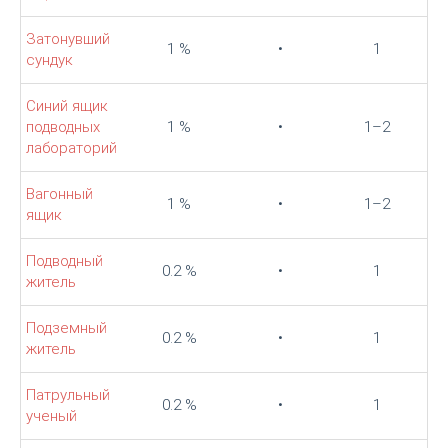
Затонувший
1 %
•
1
сундук
Синий ящик
подводных
1 %
•
1–2
лабораторий
Вагонный
1 %
•
1–2
ящик
Подводный
0.2 %
•
1
житель
Подземный
0.2 %
•
1
житель
Патрульный
0.2 %
•
1
ученый