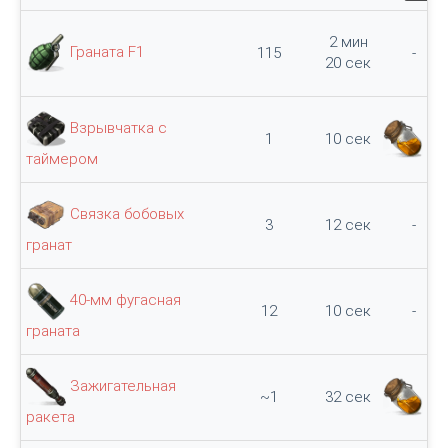
2 мин
Граната F1
115
-
20 сек
Взрывчатка с
1
10 сек
60
таймером
Связка бобовых
3
12 сек
-
гранат
40-мм фугасная
12
10 сек
-
граната
Зажигательная
~1
32 сек
75
ракета