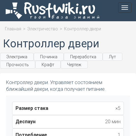
Мен
Главная
>
Электричество
>
Контроллер двери
Контроллер двери
Электрика
Починка
Переработка
Лут
Прочность
Крафт
Чертеж
Контроллер двери. Управляет состоянием
ближайшей двери, когда получает питание.
Размер стака
×5
Деспаун
20 мин
Потребление
1