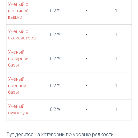
Ученый с
нефтяной
0.2 %
•
1
вышки
Ученый с
0.2 %
•
1
экскаватора
Ученый
полярной
0.2 %
•
1
базы
Ученый
военной
0.2 %
•
1
базы
Ученый
0.2 %
•
1
сухогруза
Лут делится на категории по уровню редкости: