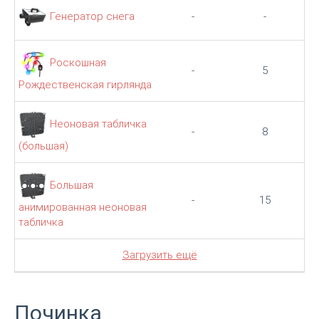
Генератор снега
-
-
Роскошная
-
5
Рождественская гирлянда
Неоновая табличка
-
8
(большая)
Большая
-
15
анимированная неоновая
табличка
Загрузить ещё
Починка