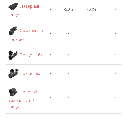
Лазерный
•
-20%
-50%
•
прицел
Оружейный
•
•
•
•
фонарик
Прицел 16х
•
•
•
•
Прицел 8х
•
•
•
•
Простой
•
•
•
•
самодельный
прицел