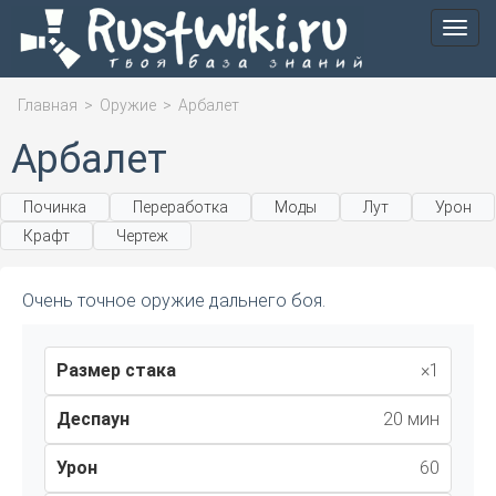
Мен
Главная
>
Оружие
>
Арбалет
Арбалет
Починка
Переработка
Моды
Лут
Урон
Крафт
Чертеж
Очень точное оружие дальнего боя.
Размер стака
×1
Деспаун
20 мин
Урон
60