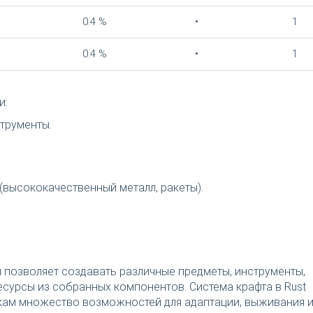
0.4 %
•
1
0.4 %
•
1
и:
струменты.
(высококачественный металл, ракеты).
я позволяет создавать различные предметы, инструменты,
есурсы из собранных компонентов. Система крафта в Rust
окам множество возможностей для адаптации, выживания 