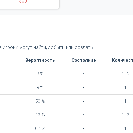
300
 игроки могут найти, добыть или создать.
Вероятность
Состояние
Количес
3 %
•
1–2
8 %
•
1
50 %
•
1
13 %
•
1–3
0.4 %
•
1