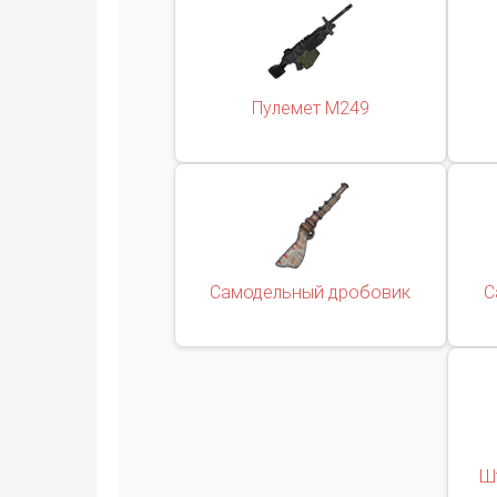
Пулемет М249
Самодельный дробовик
С
Ш