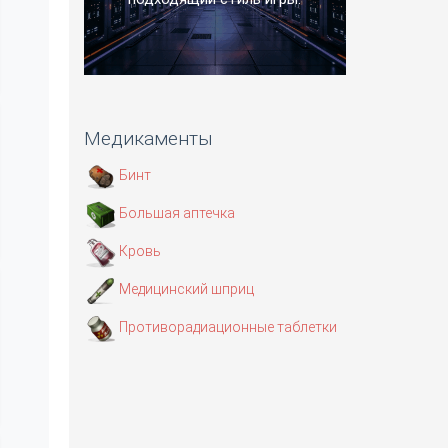
Медикаменты
Бинт
Большая аптечка
Кровь
Медицинский шприц
Противорадиационные таблетки