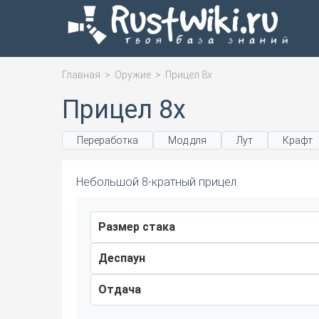
Главная
>
Оружие
>
Прицел 8х
Прицел 8х
Переработка
Мод для
Лут
Крафт
Небольшой 8-кратный прицел.
Размер стака
Деспаун
Отдача