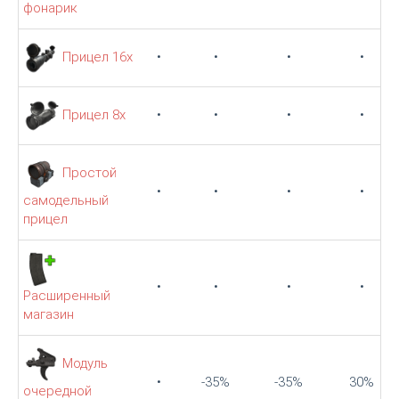
фонарик
Прицел 16х
•
•
•
•
Прицел 8х
•
•
•
•
Простой
•
•
•
•
самодельный
прицел
•
•
•
•
Расширенный
магазин
Модуль
•
-35%
-35%
30%
очередной