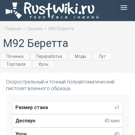
Мен
Главная
>
Оружие
>
М92 Беретта
М92 Беретта
Починка
Переработка
Моды
Лут
Торговля
Урон
Скорострельный и точный полуавтоматический
пистолет военного образца
Размер стака
×1
Деспаун
40 мин
Урон
45