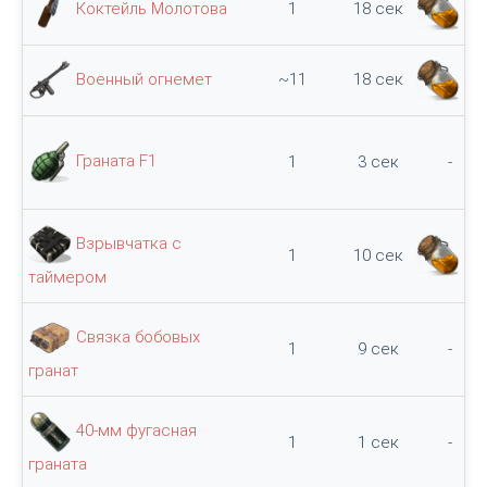
Коктейль Молотова
1
18 сек
50
Военный огнемет
~11
18 сек
11
Граната F1
1
3 сек
-
Взрывчатка с
1
10 сек
60
таймером
Связка бобовых
1
9 сек
-
гранат
40-мм фугасная
1
1 сек
-
граната