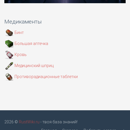
Медикаменты
Бинт
Большая аптечка
Кровь
Медицинский шприц
Противорадиационные таблетки
2026 ©
RustWiki.ru
- твоя база знаний!