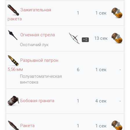
Зажигательная
1
1 сек
75
ракета
Огненная стрела
13 сек
~2
10
Охотничий лук
Разрывной патрон
5,56 мм
6
1 сек
-
Полуавтоматическая
винтовка
Бобовая граната
1
4 сек
-
Ракета
1
1 сек
30