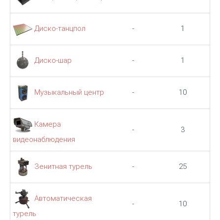
Диско-танцпол
-
1
Диско-шар
-
1
Музыкальный центр
-
10
Камера
-
3
видеонаблюдения
Зенитная турель
-
25
Автоматическая
-
10
турель