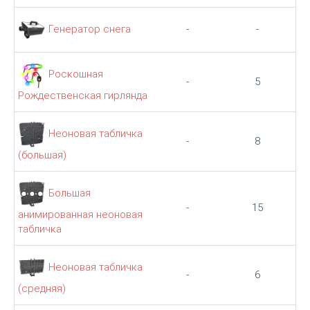
Генератор снега
-
-
Роскошная
-
5
Рождественская гирлянда
Неоновая табличка
-
8
(большая)
Большая
-
15
анимированная неоновая
табличка
Неоновая табличка
-
6
(средняя)