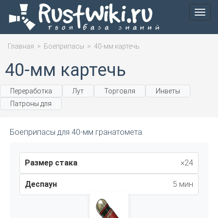
Мен
Главная
>
Боеприпасы
>
40-мм картечь
40-мм картечь
Переработка
Лут
Торговля
Инветы
Патроны для
Боеприпасы для 40-мм гранатомета.
Размер стака
×24
Деспаун
5 мин