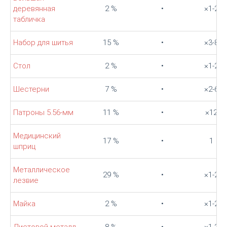
деревянная
2 %
•
×1-2
табличка
Набор для шитья
15 %
•
×3-8
Стол
2 %
•
×1-2
Шестерни
7 %
•
×2-6
Патроны 5.56-мм
11 %
•
×12
Медицинский
17 %
•
1
шприц
Металлическое
29 %
•
×1-2
лезвие
Майка
2 %
•
×1-2