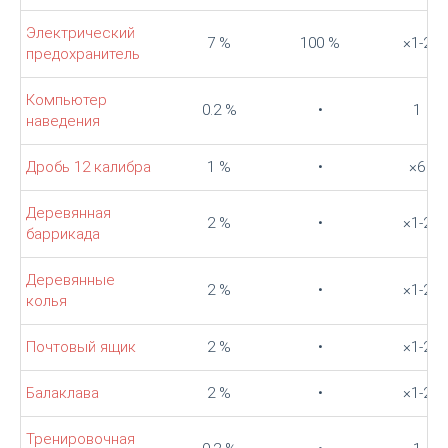
Электрический
7 %
100 %
×1-2
предохранитель
Компьютер
0.2 %
•
1
наведения
Дробь 12 калибра
1 %
•
×6
Деревянная
2 %
•
×1-2
баррикада
Деревянные
2 %
•
×1-2
колья
Почтовый ящик
2 %
•
×1-2
Балаклава
2 %
•
×1-2
Тренировочная