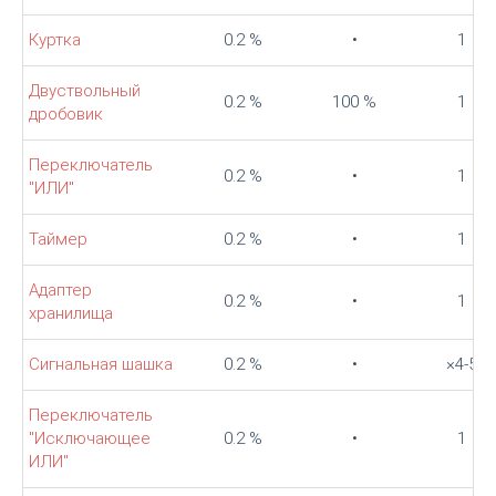
Куртка
0.2 %
•
1
Двуствольный
0.2 %
100 %
1
дробовик
Переключатель
0.2 %
•
1
"ИЛИ"
Таймер
0.2 %
•
1
Адаптер
0.2 %
•
1
хранилища
Сигнальная шашка
0.2 %
•
×4-5
Переключатель
"Исключающее
0.2 %
•
1
ИЛИ"