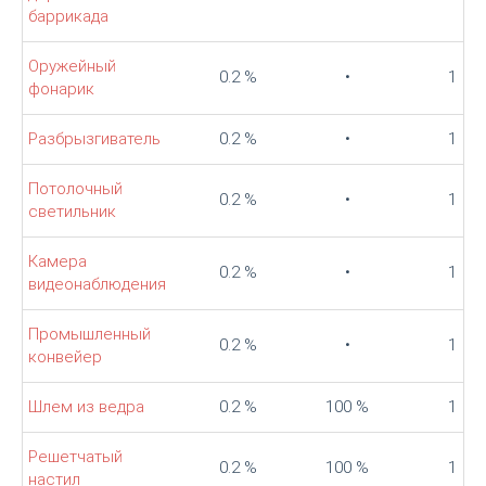
баррикада
Оружейный
0.2 %
•
1
фонарик
Разбрызгиватель
0.2 %
•
1
Потолочный
0.2 %
•
1
светильник
Камера
0.2 %
•
1
видеонаблюдения
Промышленный
0.2 %
•
1
конвейер
Шлем из ведра
0.2 %
100 %
1
Решетчатый
0.2 %
100 %
1
настил