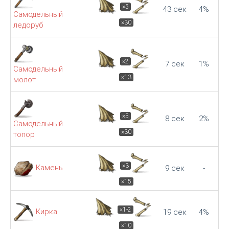
×5
43 сек
4%
Самодельный
×30
ледоруб
×2
7 сек
1%
Самодельный
×13
молот
×5
8 сек
2%
Самодельный
×30
топор
×3
Камень
9 сек
-
×15
×1-2
Кирка
19 сек
4%
×10