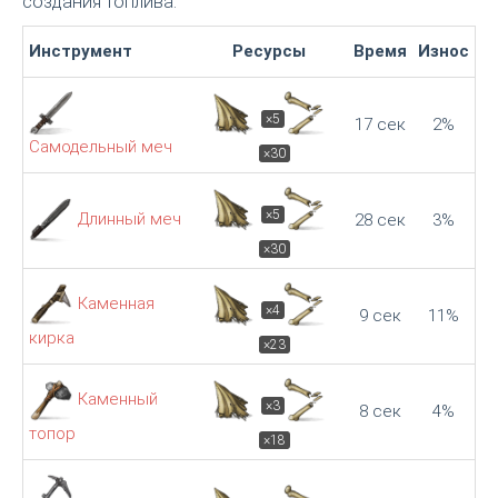
создания топлива.
Инструмент
Ресурсы
Время
Износ
×5
17 сек
2%
Самодельный меч
×30
×5
Длинный меч
28 сек
3%
×30
Каменная
×4
9 сек
11%
кирка
×23
Каменный
×3
8 сек
4%
топор
×18