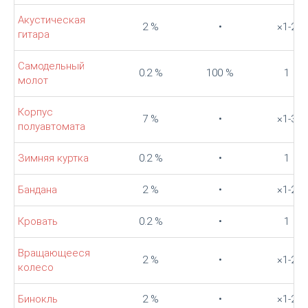
Акустическая
2 %
•
×1-2
гитара
Самодельный
0.2 %
100 %
1
молот
Корпус
7 %
•
×1-3
полуавтомата
Зимняя куртка
0.2 %
•
1
Бандана
2 %
•
×1-2
Кровать
0.2 %
•
1
Вращающееся
2 %
•
×1-2
колесо
Бинокль
2 %
•
×1-2