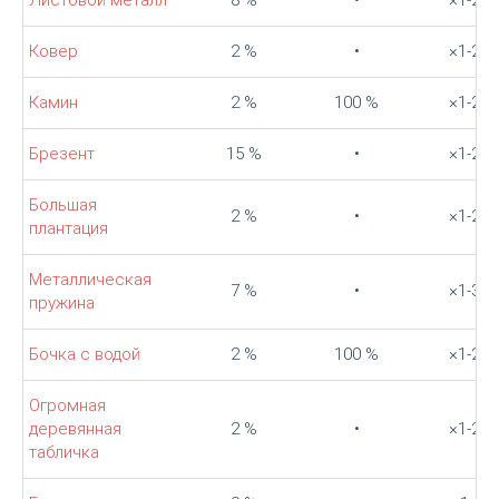
Листовой металл
8 %
•
×1-2
Ковер
2 %
•
×1-2
Камин
2 %
100 %
×1-2
Брезент
15 %
•
×1-2
Большая
2 %
•
×1-2
плантация
Металлическая
7 %
•
×1-3
пружина
Бочка с водой
2 %
100 %
×1-2
Огромная
деревянная
2 %
•
×1-2
табличка