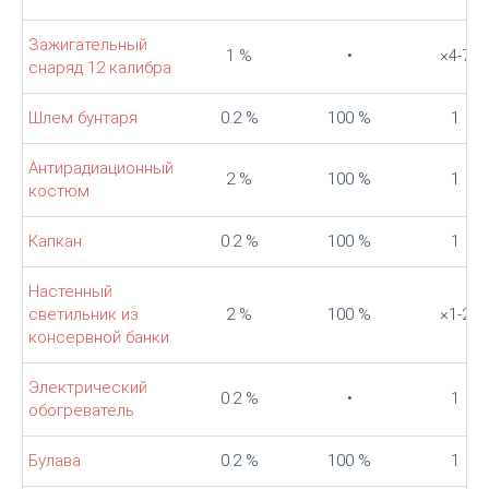
Зажигательный
1 %
•
×4-7
снаряд 12 калибра
Шлем бунтаря
0.2 %
100 %
1
Антирадиационный
2 %
100 %
1
костюм
Капкан
0.2 %
100 %
1
Настенный
светильник из
2 %
100 %
×1-2
консервной банки
Электрический
0.2 %
•
1
обогреватель
Булава
0.2 %
100 %
1