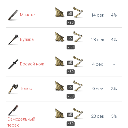
×5
Мачете
14 сек
4%
×30
×5
Булава
28 сек
4%
×30
×5
Боевой нож
4 сек
-
×30
×5
Топор
9 сек
3%
×30
×5
28 сек
3%
Самодельный
×30
тесак