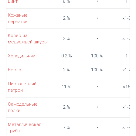
Бинт
8 %
•
1
Кожаные
2 %
•
×1-2
перчатки
Ковер из
2 %
•
×1-2
медвежьей шкуры
Холодильник
0.2 %
100 %
1
Весло
2 %
100 %
×1-2
Пистолетный
11 %
•
×15
патрон
Самодельные
2 %
•
×1-2
полки
Металлическая
7 %
•
×1-8
труба