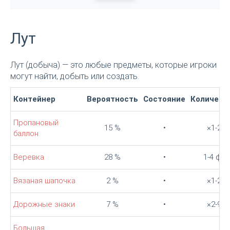
Лут
Лут (добыча) — это любые предметы, которые игроки
могут найти, добыть или создать.
Контейнер
Вероятность
Состояние
Количест
Пропановый
15 %
•
×1-2
баллон
Веревка
28 %
•
1-4 фт
Вязаная шапочка
2 %
•
×1-2
Дорожные знаки
7 %
•
×2-9
Большая