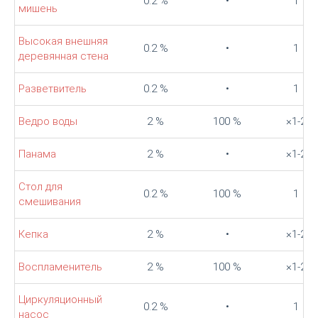
0.2 %
•
1
мишень
Высокая внешняя
0.2 %
•
1
деревянная стена
Разветвитель
0.2 %
•
1
Ведро воды
2 %
100 %
×1-2
Панама
2 %
•
×1-2
Стол для
0.2 %
100 %
1
смешивания
Кепка
2 %
•
×1-2
Воспламенитель
2 %
100 %
×1-2
Циркуляционный
0.2 %
•
1
насос