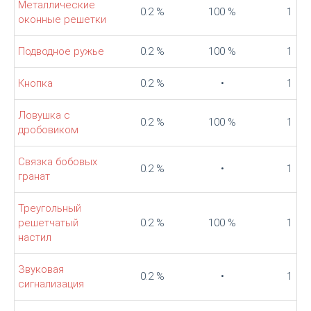
Металлические
0.2 %
100 %
1
оконные решетки
Подводное ружье
0.2 %
100 %
1
Кнопка
0.2 %
•
1
Ловушка с
0.2 %
100 %
1
дробовиком
Связка бобовых
0.2 %
•
1
гранат
Треугольный
решетчатый
0.2 %
100 %
1
настил
Звуковая
0.2 %
•
1
сигнализация