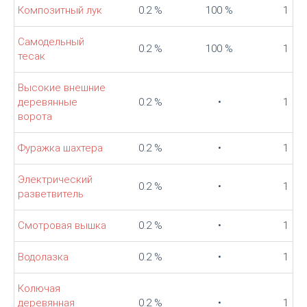
Композитный лук
0.2 %
100 %
1
Самодельный
0.2 %
100 %
1
тесак
Высокие внешние
деревянные
0.2 %
•
1
ворота
Фуражка шахтера
0.2 %
•
1
Электрический
0.2 %
•
1
разветвитель
Смотровая вышка
0.2 %
•
1
Водолазка
0.2 %
•
1
Колючая
деревянная
0.2 %
•
1