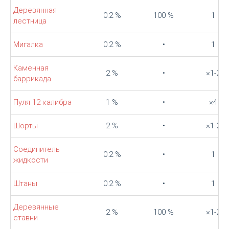
Деревянная
0.2 %
100 %
1
лестница
Мигалка
0.2 %
•
1
Каменная
2 %
•
×1-2
баррикада
Пуля 12 калибра
1 %
•
×4
Шорты
2 %
•
×1-2
Соединитель
0.2 %
•
1
жидкости
Штаны
0.2 %
•
1
Деревянные
2 %
100 %
×1-2
ставни