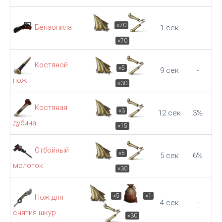
×70
Бензопила
1 сек
-
×70
Костяной
×5
9 сек
-
нож
×30
Костяная
×3
12 сек
3%
дубина
×15
Отбойный
×5
5 сек
6%
молоток
×30
×5
×1
Нож для
4 сек
-
снятия шкур
×30