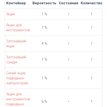
Контейнер
Вероятность
Состояние
Количество
Ящик
1 %
•
1
Ящик для
7 %
•
1
инструментов
Затонувший
4 %
•
1
ящик
Затонувший
1 %
•
1
сундук
Синий ящик
подводных
1 %
•
1
лабораторий
Ящик для
инструментов
6 %
•
1
подводных