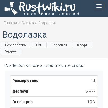
Мен
Главная
>
Одежда
>
Водолазка
Водолазка
Переработка
Лут
Торговля
Крафт
Чертеж
Как футболка, только с длинными рукавами.
Размер стака
×1
Деспаун
5 мин
Огнестрел
15 %