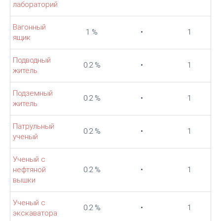
лабораторий
Вагонный
1 %
•
1
ящик
Подводный
0.2 %
•
1
житель
Подземный
0.2 %
•
1
житель
Патрульный
0.2 %
•
1
ученый
Ученый с
нефтяной
0.2 %
•
1
вышки
Ученый с
0.2 %
•
1
экскаватора