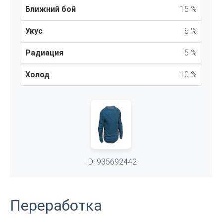
Ближний бой
15 %
Укус
6 %
Радиация
5 %
Холод
10 %
ID: 935692442
Переработка