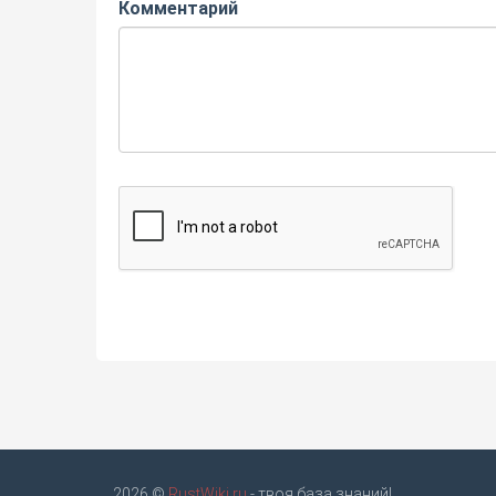
Комментарий
2026 ©
RustWiki.ru
- твоя база знаний!