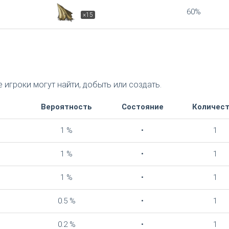
60%
×15
 игроки могут найти, добыть или создать.
Вероятность
Состояние
Количес
1 %
•
1
1 %
•
1
1 %
•
1
0.5 %
•
1
0.2 %
•
1