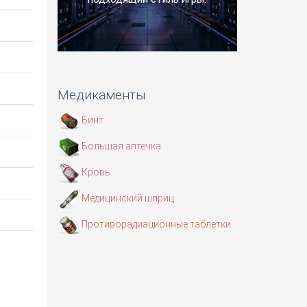
Медикаменты
Бинт
Большая аптечка
Кровь
Медицинский шприц
Противорадиационные таблетки