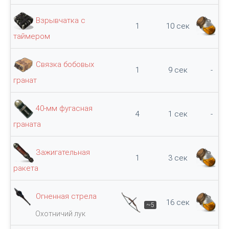
Взрывчатка с
1
10 сек
60
таймером
Связка бобовых
1
9 сек
-
гранат
40-мм фугасная
4
1 сек
-
граната
Зажигательная
1
3 сек
75
ракета
Огненная стрела
16 сек
~5
25
Охотничий лук