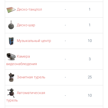
Диско-танцпол
-
1
Диско-шар
-
1
Музыкальный центр
-
10
Камера
-
3
видеонаблюдения
Зенитная турель
-
25
Автоматическая
-
10
турель