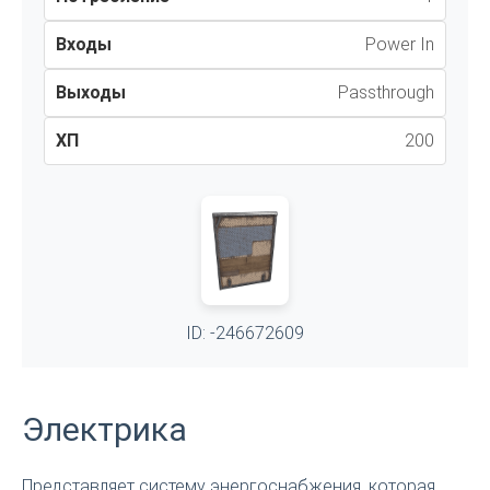
Входы
Power In
Выходы
Passthrough
ХП
200
ID: -246672609
Электрика
Представляет систему энергоснабжения, которая