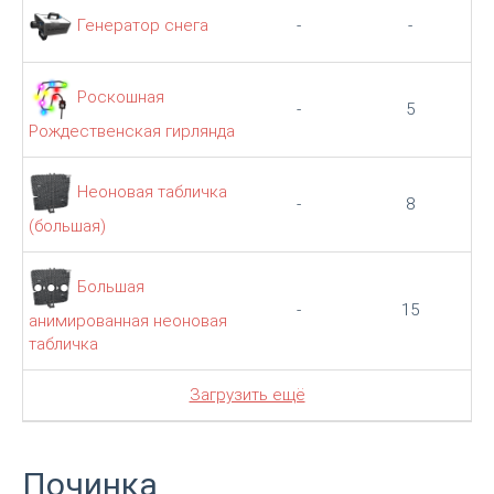
Генератор снега
-
-
Роскошная
-
5
Рождественская гирлянда
Неоновая табличка
-
8
(большая)
Большая
-
15
анимированная неоновая
табличка
Загрузить ещё
Починка