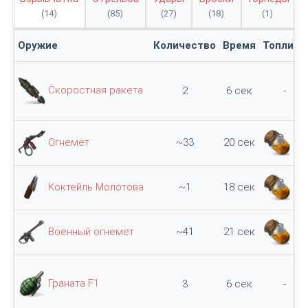
(14)
(85)
(27)
(18)
(1)
Оружие
Количество
Время
Топливо
Скоростная ракета
2
6 сек
-
Огнемет
~33
20 сек
33
Коктейль Молотова
~1
18 сек
50
Военный огнемет
~41
21 сек
41
Граната F1
3
6 сек
-