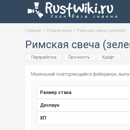
Главная
>
Развлечение
>
Римская свеча (зеленая)
Римская свеча (зеле
Переработка
Прочность
Крафт
Маленький повторяющийся фейерверк, выпу
Размер стака
Деспаун
ХП