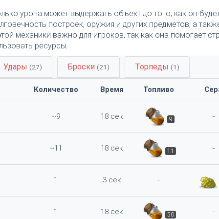
олько урона может выдержать объект до того, как он буде
лговечность построек, оружия и других предметов, а такж
этой механики важно для игроков, так как она помогает ст
льзовать ресурсы.
Удары
Броски
Торпеды
(27)
(21)
(1)
Количество
Время
Топливо
Сер
~9
18 сек
-
9
~11
18 сек
-
11
1
3 сек
-
1
18 сек
-
50