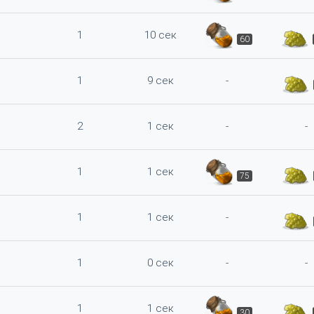
1
10 сек
60
1
9 сек
-
2
1 сек
-
-
1
1 сек
75
1
1 сек
-
1
0 сек
-
-
1
1 сек
30