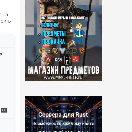
т
е на
роить
а
60
Сервера для Rust
Возможность каждому найти
подходящий стиль игры.