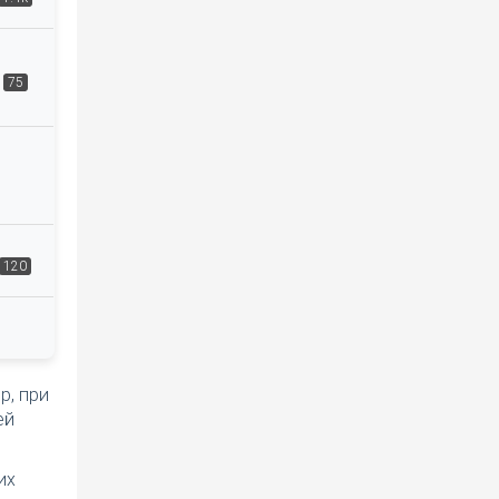
75
120
р, при
ей
их