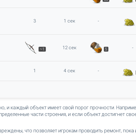
3
1 сек
-
12 сек
-
~1
5
1
4 сек
-
о, и каждый объект имеет свой порог прочности. Наприме
ределенные части строения, и если объект достигнет сво
реждены, что позволяет игрокам проводить ремонт, пока 