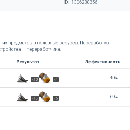
ID: -1306288356
их предметов в полезные ресурсы. Переработка
тройства — переработчика.
Результат
Эффективность
40%
×10
×4
60%
×15
×6