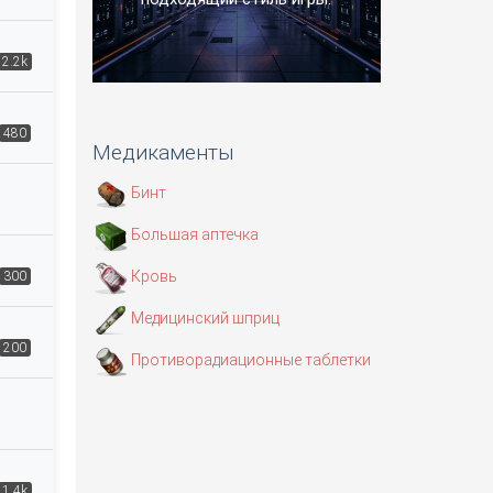
2.2k
480
Медикаменты
Бинт
Большая аптечка
Кровь
300
Медицинский шприц
200
Противорадиационные таблетки
1.4k