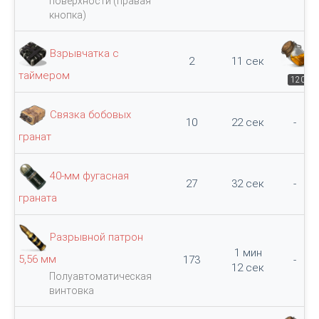
поверхности (правая
кнопка)
Взрывчатка с
2
11 сек
таймером
120
Связка бобовых
10
22 сек
-
гранат
40-мм фугасная
27
32 сек
-
граната
Разрывной патрон
1 мин
5,56 мм
173
-
12 сек
Полуавтоматическая
винтовка