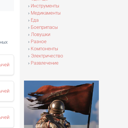
Инструменты
Медикаменты
Еда
Боеприпасы
Ловушки
Разное
зных
Компоненты
Электричество
Развлечение
ычей
ычей
ычей