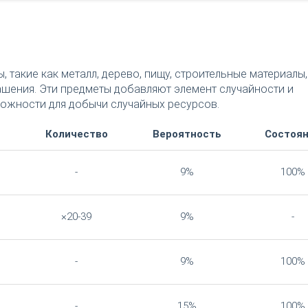
такие как металл, дерево, пищу, строительные материалы,
ашения. Эти предметы добавляют элемент случайности и
можности для добычи случайных ресурсов.
Количество
Вероятность
Состоя
-
9%
100%
×20-39
9%
-
-
9%
100%
-
15%
100%