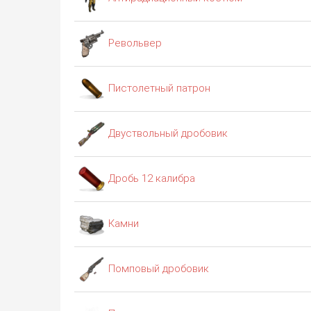
Револьвер
Пистолетный патрон
Двуствольный дробовик
Дробь 12 калибра
Камни
Помповый дробовик