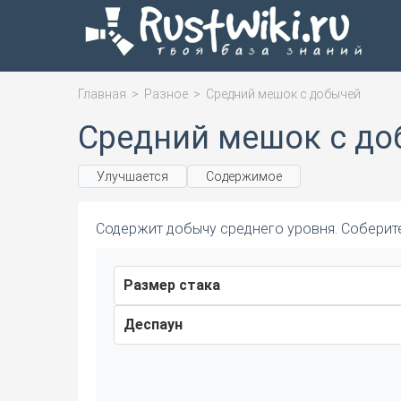
Главная
>
Разное
>
Средний мешок с добычей
Средний мешок с до
Улучшается
Содержимое
Содержит добычу среднего уровня. Соберите
Размер стака
Деспаун