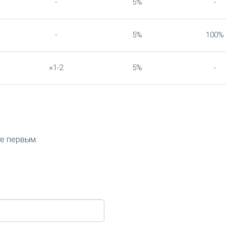
-
5%
-
-
5%
100%
×1-2
5%
-
те первым.