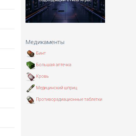
Медикаменты
Бинт
Большая аптечка
Кровь
Медицинский шприц
Противорадиационные таблетки