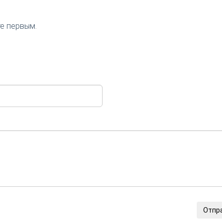
те первым.
Отпр