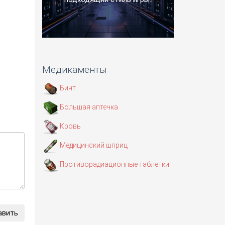
Медикаменты
Бинт
Большая аптечка
Кровь
Медицинский шприц
Противорадиационные таблетки
авить