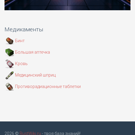
Медикаменты
Бинт
Большая аптечка
Кровь
Медицинский шприц
Противорадиационные таблетки
2026 ©
RustWiki.ru
- твоя база знаний!