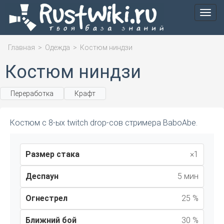
Мен
Главная
>
Одежда
>
Костюм ниндзи
Костюм ниндзи
Переработка
Крафт
Костюм с 8-ых twitch drop-сов стримера BaboAbe.
Размер стака
×1
Деспаун
5 мин
Огнестрел
25 %
Ближний бой
30 %