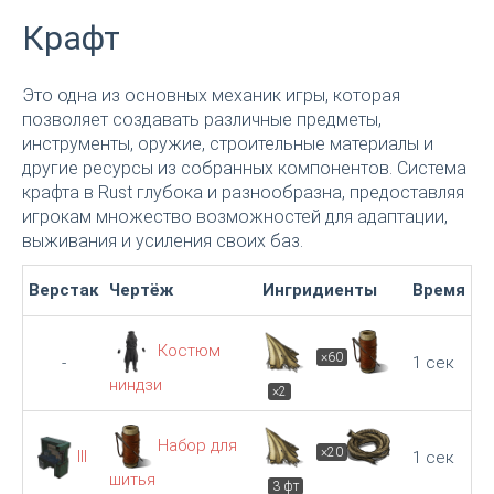
Крафт
Это одна из основных механик игры, которая
позволяет создавать различные предметы,
инструменты, оружие, строительные материалы и
другие ресурсы из собранных компонентов. Система
крафта в Rust глубока и разнообразна, предоставляя
игрокам множество возможностей для адаптации,
выживания и усиления своих баз.
Верстак
Чертёж
Ингридиенты
Время
Костюм
×60
-
1 сек
ниндзи
×2
Набор для
×20
III
1 сек
шитья
3 фт