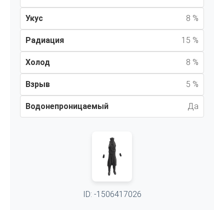
Укус
8 %
Радиация
15 %
Холод
8 %
Взрыв
5 %
Водонепроницаемый
Да
ID: -1506417026