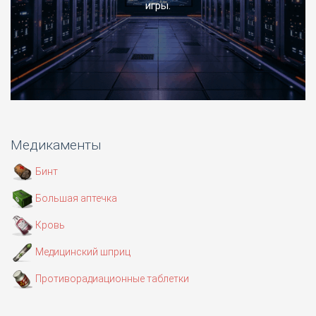
игры.
Медикаменты
Бинт
Большая аптечка
Кровь
Медицинский шприц
Противорадиационные таблетки