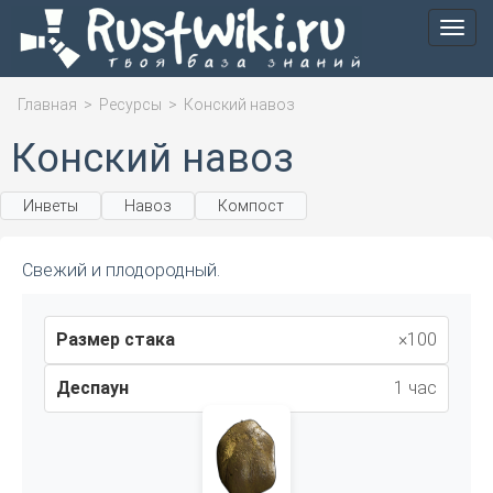
Мен
Главная
>
Ресурсы
>
Конский навоз
Конский навоз
Инветы
Навоз
Компост
Свежий и плодородный.
Размер стака
×100
Деспаун
1 час