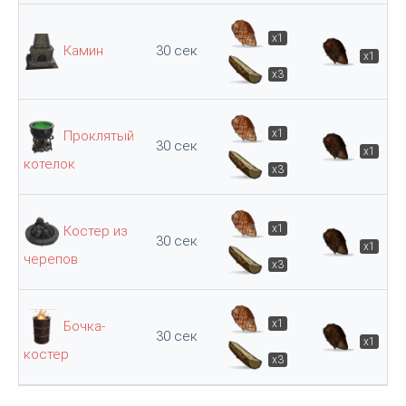
x1
Камин
30 сек
x1
x3
x1
Проклятый
30 сек
x1
котелок
x3
x1
Костер из
30 сек
x1
черепов
x3
x1
Бочка-
30 сек
x1
костер
x3