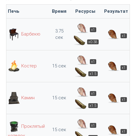
Печь
Время
Ресурсы
Результат
x1
3.75
Барбекю
x1
сек
x0.38
x1
Костер
15 сек
x1
x1.5
x1
Камин
15 сек
x1
x1.5
x1
Проклятый
15 сек
x1
котелок