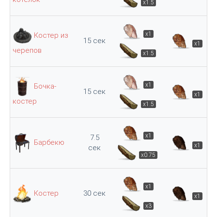
x1.5
x1
Костер из
15 сек
x1
черепов
x1.5
x1
Бочка-
15 сек
x1
костер
x1.5
x1
7.5
Барбекю
x1
сек
x0.75
x1
Костер
30 сек
x1
x3