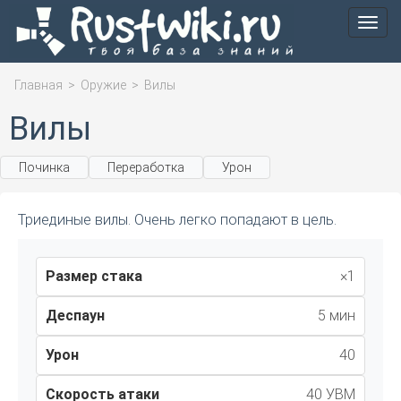
Мен
Главная
>
Оружие
>
Вилы
Вилы
Починка
Переработка
Урон
Триединые вилы. Очень легко попадают в цель.
Размер стака
×1
Деспаун
5 мин
Урон
40
Скорость атаки
40 УВМ