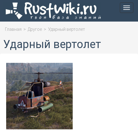
Мен
Главная
>
Другое
>
Ударный вертолет
Ударный вертолет