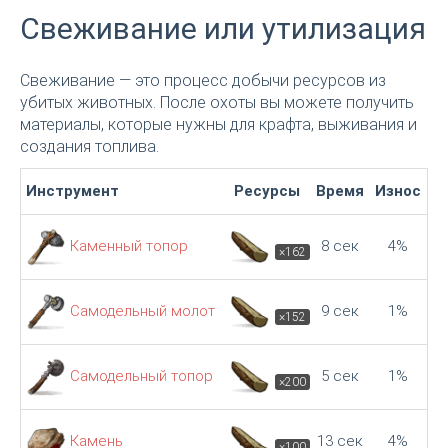
Свеживание или утилизация
Свеживание — это процесс добычи ресурсов из
убитых животных. После охоты вы можете получить
материалы, которые нужны для крафта, выживания и
создания топлива.
Инструмент
Ресурсы
Время
Износ
Каменный топор
8 сек
4%
×162
Самодельный молот
9 сек
1%
×152
Самодельный топор
5 сек
1%
×200
Камень
13 сек
4%
×100