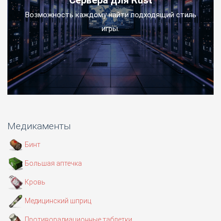
Сервера для Rust
Возможность каждому найти подходящий стиль
игры.
Медикаменты
Бинт
Большая аптечка
Кровь
Медицинский шприц
Противорадиационные таблетки