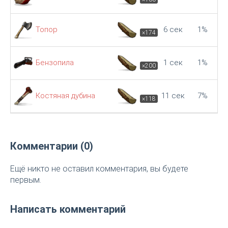
Топор
6 сек
1%
×174
Бензопила
1 сек
1%
×200
Костяная дубина
11 сек
7%
×118
Комментарии (0)
Ещё никто не оставил комментария, вы будете
первым.
Написать комментарий