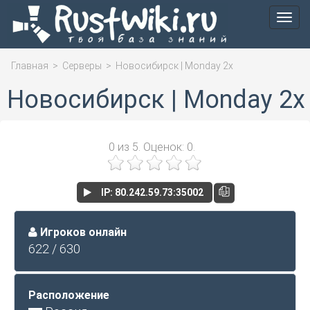
Мен
Главная
>
Серверы
>
Новосибирск | Monday 2x
Новосибирск | Monday 2x
0
из
5.
Оценок:
0
.
IP: 80.242.59.73:35002
Игроков онлайн
622 / 630
Расположение