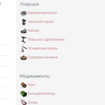
е
Ловушки
Деревянные колья
Зенитная турель
Капкан
Ловушка с дробовиком
Огнеметная турель
Самодельная мина
Медикаменты
Бинт
Большая аптечка
Кровь