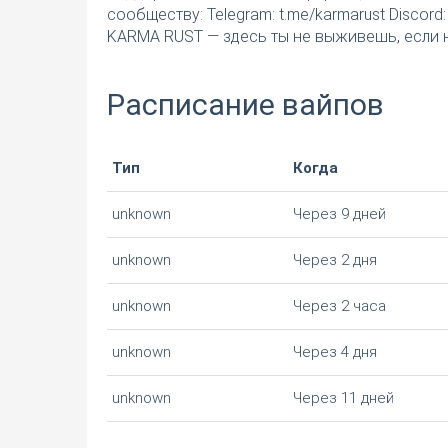
сообществу: Telegram: t.me/karmarust Disco
KARMA RUST — здесь ты не выживешь, если н
Расписание вайпов
Тип
Когда
unknown
Через 9 дней
unknown
Через 2 дня
unknown
Через 2 часа
unknown
Через 4 дня
unknown
Через 11 дней