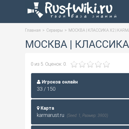
Главная
>
Серверы
>
МОСКВА | КЛАССИКА X2 | KARM
МОСКВА | КЛАССИКА 
0
из
5.
Оценок:
0
.
Игроков онлайн
33 / 150
Карта
karmarust.ru
(Seed: 1, Размер: 3900)