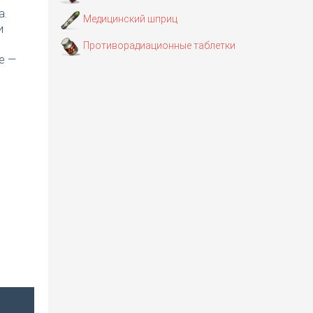
а.
Медицинский шприц
и
Противорадиационные таблетки
е —