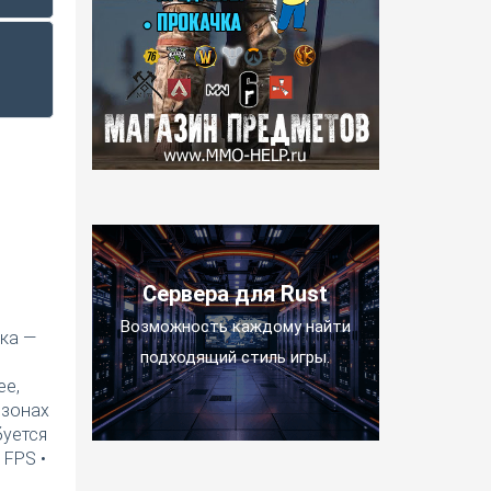
Сервера для Rust
Возможность каждому найти
ка —
подходящий стиль игры.
ее,
 зонах
буется
 FPS •