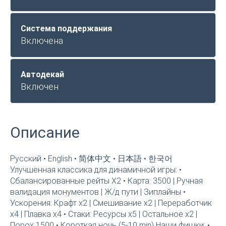
Система поддержания
Включена
Автодекай
Включен
Описание
Русский • English • 简体中文 • 日本語 • 한국어
Улучшенная классика для динамичной игры: •
Сбалансированные рейты X2 • Карта: 3500 | Ручная
валидация монументов | Ж/д пути | Зиплайны •
Ускорения: Крафт x2 | Смешивание x2 | Переработчик
x4 | Плавка x4 • Стаки: Ресурсы x5 | Остальное x2 |
Порох 1500 • Короткая ночь (5-10 min) Наши фишки: •