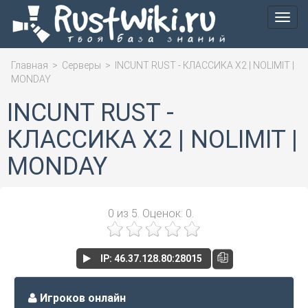
Мен
Главная
>
Серверы
>
INCUNT RUST - КЛАССИКА X2 | NOLIMIT |
MONDAY
INCUNT RUST -
КЛАССИКА X2 | NOLIMIT |
MONDAY
0
из
5.
Оценок:
0
.
IP: 46.37.128.80:28015
Игроков онлайн