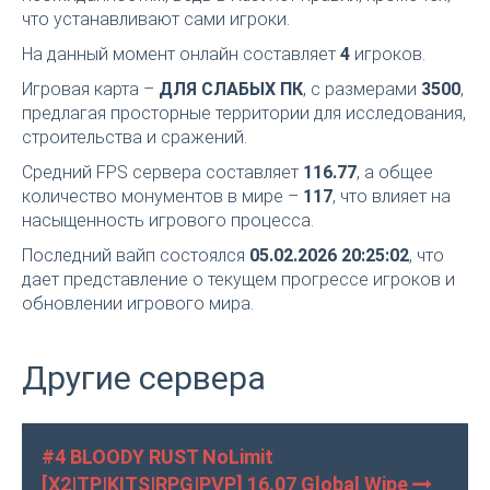
что устанавливают сами игроки.
На данный момент онлайн составляет
4
игроков.
Игровая карта –
ДЛЯ СЛАБЫХ ПК
, с размерами
3500
,
предлагая просторные территории для исследования,
строительства и сражений.
Средний FPS сервера составляет
116.77
, а общее
количество монументов в мире –
117
, что влияет на
насыщенность игрового процесса.
Последний вайп состоялся
05.02.2026 20:25:02
, что
дает представление о текущем прогрессе игроков и
обновлении игрового мира.
Другие сервера
#4 BLOODY RUST NoLimit
[X2|TP|KITS|RPG|PVP] 16.07 Global Wipe