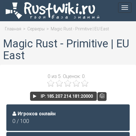
Мен
Главная
>
Серверы
>
Magic Rust - Primitive | EU East
Magic Rust - Primitive | EU
East
0
из
5.
Оценок:
0
.
IP: 185.207.214.181:20000
Игроков онлайн
0 / 100