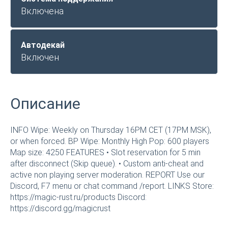
Включена
Автодекай
Включен
Описание
INFO Wipe: Weekly on Thursday 16PM CET (17PM MSK),
or when forced. BP Wipe: Monthly High Pop: 600 players
Map size: 4250 FEATURES • Slot reservation for 5 min
after disconnect (Skip queue). • Custom anti-cheat and
active non playing server moderation. REPORT Use our
Discord, F7 menu or chat command /report. LINKS Store:
https://magic-rust.ru/products Discord:
https://discord.gg/magicrust