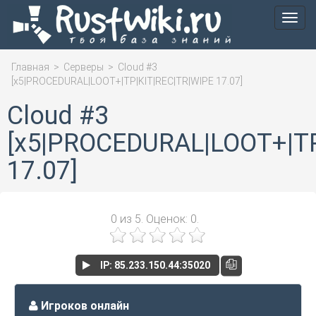
Мен
Главная
>
Серверы
>
Cloud #3
[x5|PROCEDURAL|LOOT+|TP|KIT|REC|TR|WIPE 17.07]
Cloud #3
[x5|PROCEDURAL|LOOT+|TP
17.07]
0
из
5.
Оценок:
0
.
IP: 85.233.150.44:35020
Игроков онлайн