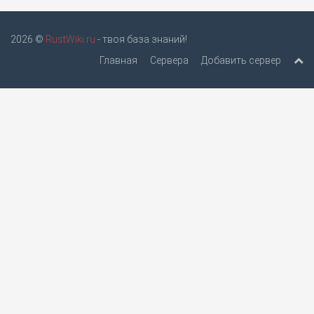
2026 ©
RustWiki.ru
- твоя база знаний!
Главная
Сервера
Добавить сервер