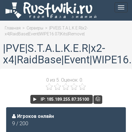
Мен
Главная
>
Серверы
>
|PVE|S.T.A.L.K.E.R|х2-
x4|RaidBase|Event|WIPE16.07|Kits|Remove|
|PVE|S.T.A.L.K.E.R|х2-
x4|RaidBase|Event|WIPE16.
0
из
5.
Оценок:
0
.
IP: 185.189.255.87:35100
Игроков онлайн
9 / 200