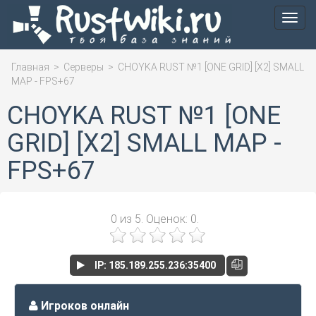
Мен
Главная
>
Серверы
>
CHOYKA RUST №1 [ONE GRID] [X2] SMALL
MAP - FPS+67
CHOYKA RUST №1 [ONE
GRID] [X2] SMALL MAP -
FPS+67
0
из
5.
Оценок:
0
.
IP: 185.189.255.236:35400
Игроков онлайн