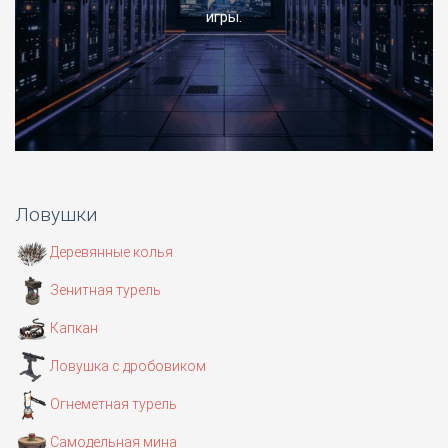
игры.
Ловушки
Деревянные колья
Зенитная турель
Капкан
Ловушка с дробовиком
Огнеметная турель
Самодельная мина