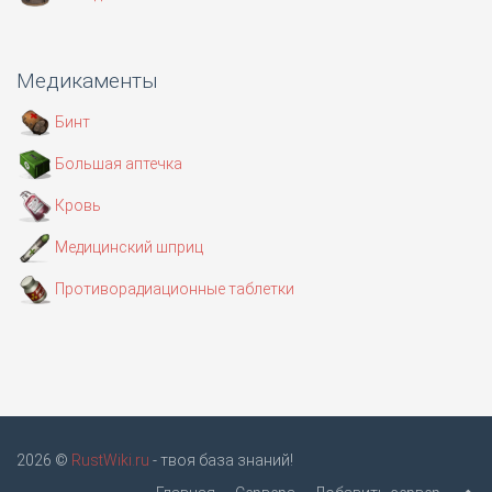
Медикаменты
Бинт
Большая аптечка
Кровь
Медицинский шприц
Противорадиационные таблетки
2026 ©
RustWiki.ru
- твоя база знаний!