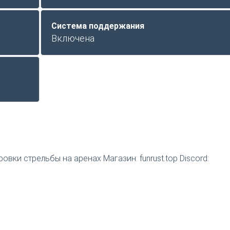
Система поддержания
Включена
вки стрельбы на аренах Магазин: funrust.top Discord: