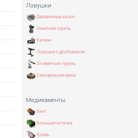
Ловушки
Деревянные колья
Зенитная турель
Капкан
Ловушка с дробовиком
Огнеметная турель
Самодельная мина
Медикаменты
Бинт
Большая аптечка
Кровь