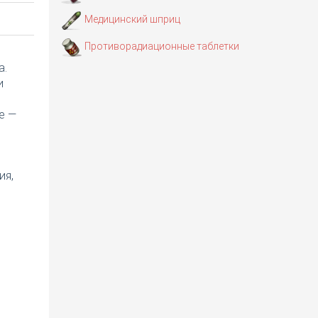
Медицинский шприц
Противорадиационные таблетки
а.
и
е —
ия,