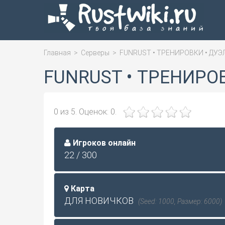
Главная
>
Серверы
>
FUNRUST • ТРЕНИРОВКИ • ДУЭ
FUNRUST • ТРЕНИРО
0
из
5.
Оценок:
0
.
Игроков онлайн
22 / 300
Карта
ДЛЯ НОВИЧКОВ
(Seed: 1000, Размер: 6000)