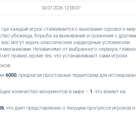
30.07.2026 12:00:07
, где каждый игрок сталкивается с вызовами сурового мир
ьство убежища, борьба за выживание и сражения с другим
 вас могут ждать классические хардкорные условия или
 механиками. Независимо от выбранного сервера, главно
 нет правил, кроме тех, что устанавливают сами игроки.
оков.
ами
6000
, предлагая просторные территории для исследован
общее количество монументов в мире –
1
, что влияет на
06
, что дает представление о текущем прогрессе игроков и