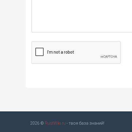
2026 ©
RustWiki.ru
- твоя база знаний!