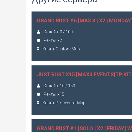
GRAND RUST #6 [MAX 3 | X2 | MONDAY]
Онлайн: 0 / 100
Рейты: x2
Карта: Custom Map
JUST RUST X15 [MAX3|EVENTS|TP|KI
Онлайн: 10 / 150
Рейты: x15
Карта: Procedural Map
GRAND RUST #1 [SOLO | X2 | FRIDAY] W