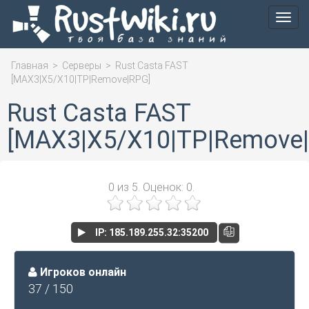
Мен
Главная
>
Серверы
>
Rust Casta FAST
[MAX3|X5/X10|TP|Remove|RPG]
Rust Casta FAST
[MAX3|X5/X10|TP|Remove
0
из
5.
Оценок:
0
.
IP: 185.189.255.32:35200
Игроков онлайн
37 / 150