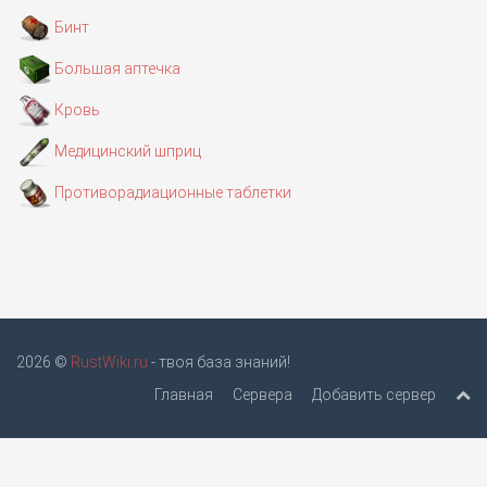
Бинт
Большая аптечка
Кровь
Медицинский шприц
Противорадиационные таблетки
2026 ©
RustWiki.ru
- твоя база знаний!
Главная
Сервера
Добавить сервер