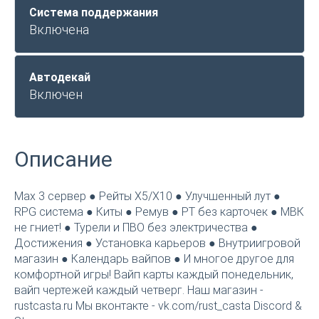
Система поддержания
Включена
Автодекай
Включен
Описание
Max 3 сервер ● Рейты Х5/Х10 ● Улучшенный лут ●
RPG система ● Киты ● Ремув ● РТ без карточек ● МВК
не гниет! ● Турели и ПВО без электричества ●
Достижения ● Установка карьеров ● Внутриигровой
магазин ● Календарь вайпов ● И многое другое для
комфортной игры! Вайп карты каждый понедельник,
вайп чертежей каждый четверг. Наш магазин -
rustcasta.ru Мы вконтакте - vk.com/rust_casta Discord &