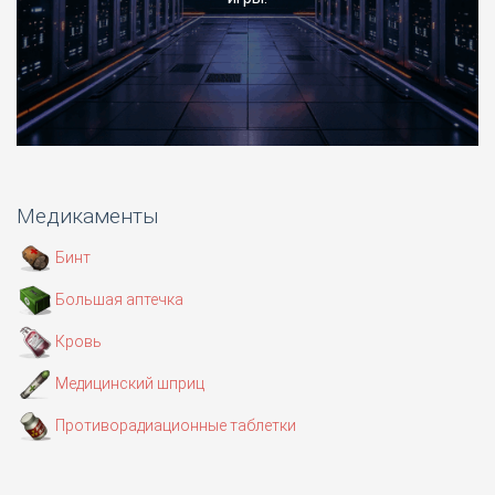
Медикаменты
Бинт
Большая аптечка
Кровь
Медицинский шприц
Противорадиационные таблетки