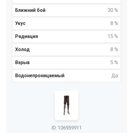
Ближний бой
30 %
Укус
8 %
Радиация
15 %
Холод
8 %
Взрыв
5 %
Водонепроницаемый
Да
ID: 106959911