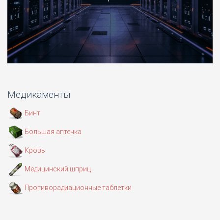
Медикаменты
Бинт
Большая аптечка
Кровь
Медицинский шприц
Противорадиационные таблетки