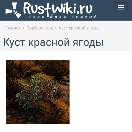
Мен
Главная
>
Подбираемое
>
Куст красной ягоды
Куст красной ягоды